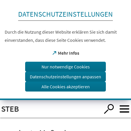
Inhalt anspringen
DATENSCHUTZEINSTELLUNGEN
Durch die Nutzung dieser Website erklären Sie sich damit
einverstanden, dass diese Seite Cookies verwendet.
(Öffnet
Mehr Infos
in
einem
Nur notwendige Cookies
neuen
Tab)
Datenschutzeinstellungen anpassen
Alle Cookies akzeptieren
Visuelle
STEB
Assistenzsoftware
öffnen.