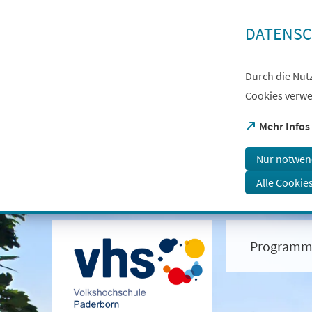
Inhalt anspringen
DATENSC
Durch die Nutz
Cookies verwe
(Öffnet
Mehr Infos
in
einem
Nur notwen
neuen
Tab)
Alle Cookie
Visuelle
Assistenzsoftware
öffnen.
Programm
Mit
der
Tastatur
erreichbar
über
ALT