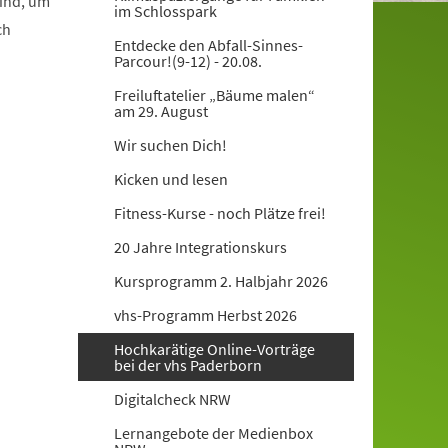
ind, um
im Schlosspark
ch
Entdecke den Abfall-Sinnes-
Parcour!(9-12) - 20.08.
Freiluftatelier „Bäume malen“
am 29. August
Wir suchen Dich!
Kicken und lesen
Fitness-Kurse - noch Plätze frei!
20 Jahre Integrationskurs
Kursprogramm 2. Halbjahr 2026
vhs-Programm Herbst 2026
Hochkarätige Online-Vorträge
bei der vhs Paderborn
Digitalcheck NRW
Lernangebote der Medienbox