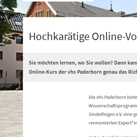
+
1
Hochkarätige Online-Vo
Sie möchten lernen, wo Sie wollen? Dann kan
Online-Kurs der vhs Paderborn genau das Richt
Die vhs Paderborn biete
Wissenschaftsprogramm 
Sindelfingen e.V. eine
rennomierten Expert*in