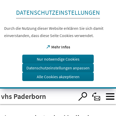
Inhalt anspringen
DATENSCHUTZEINSTELLUNGEN
Durch die Nutzung dieser Website erklären Sie sich damit
einverstanden, dass diese Seite Cookies verwendet.
(Öffnet
Mehr Infos
in
einem
Nur notwendige Cookies
neuen
Tab)
Datenschutzeinstellungen anpassen
Alle Cookies akzeptieren
Visuelle
vhs Paderborn
Assistenzsoftware
öffnen.