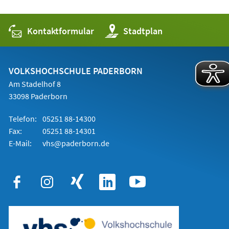
Kontaktformular
(Öffnet
Stadtplan
in
einem
neuen
Tab)
VOLKSHOCHSCHULE PADERBORN
Am Stadelhof 8
33098 Paderborn
Telefon:
05251 88-14300
Fax:
05251 88-14301
E-Mail:
vhs@paderborn.de