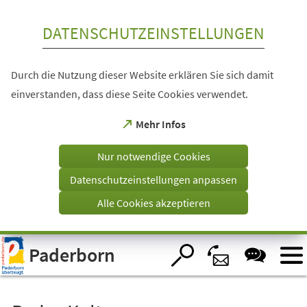
Inhalt anspringen
DATENSCHUTZEINSTELLUNGEN
Durch die Nutzung dieser Website erklären Sie sich damit
einverstanden, dass diese Seite Cookies verwendet.
(Öffnet
Mehr Infos
in
einem
Nur notwendige Cookies
neuen
Tab)
Datenschutzeinstellungen anpassen
Alle Cookies akzeptieren
Visuelle
Paderborn
Assistenzsoftware
öffnen.