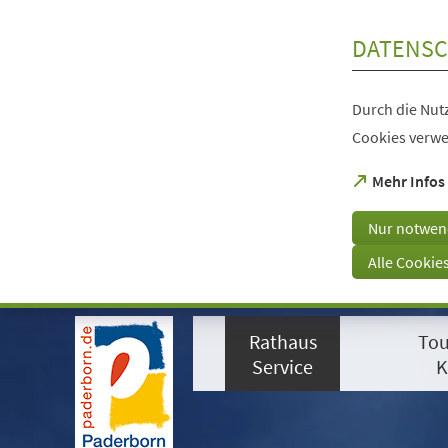
Inhalt anspringen
DATENSC
Durch die Nutz
Cookies verwe
(Öffnet
Mehr Infos
in
einem
Nur notwen
neuen
Tab)
Alle Cookie
Visuelle
Assistenzsoftware
Rathaus
Tou
öffnen.
Mit
Service
K
der
Tastatur
erreichbar
über
ALT