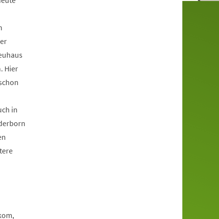
heute
n
ser
Neuhaus
. Hier
 schon
uch in
aderborn
en
tere
ekom,