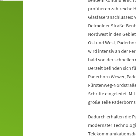
seitdem kontinuierlich a
profitieren zahlreiche 
Glasfaseranschlusses: 
Detmolder Straße-Benhau
Nordwest in den Gebie
Ost und West, Paderbor
wird intensiv an der Fe
bald von der schnellen 
Derzeit befinden sich 
Paderborn Wewer, Pade
Fürstenweg-Nordstraße,
Schritte eingeleitet. Mi
große Teile Paderborns
Dadurch erhalten die P
modernster Technologie,
Telekommunikationsdien