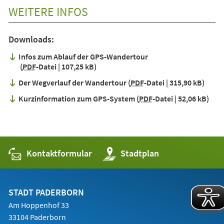
WEITERE INFOS
Downloads:
Infos zum Ablauf der GPS-Wandertour
PDF
-Datei
107,25 kB
Der Wegverlauf der Wandertour
PDF
-Datei
315,90 kB
Kurzinformation zum GPS-System
PDF
-Datei
52,06 kB
Kontaktformular
(Öffnet
Stadtplan
in
einem
neuen
Tab)
STADT PADERBORN
Am Hoppenhof 33
33104 Paderborn