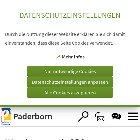
Inhalt anspringen
DATENSCHUTZEINSTELLUNGEN
Durch die Nutzung dieser Website erklären Sie sich damit
einverstanden, dass diese Seite Cookies verwendet.
(Öffnet
Mehr Infos
in
einem
Nur notwendige Cookies
neuen
Tab)
Datenschutzeinstellungen anpassen
Alle Cookies akzeptieren
Visuelle
Paderborn
Assistenzsoftware
öffnen.