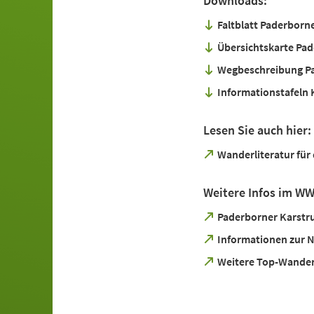
Downloads:
Faltblatt Paderbor
Übersichtskarte Pa
Wegbeschreibung P
Informationstafeln
Lesen Sie auch hier:
(Öffnet
Wanderliteratur für
in
einem
Weitere Infos im W
neuen
Tab)
(Öffnet
Paderborner Karstr
in
(Öffnet
Informationen zur N
einem
in
neuen
(Öffnet
Weitere Top-Wander
einem
Tab)
in
neuen
einem
Tab)
neuen