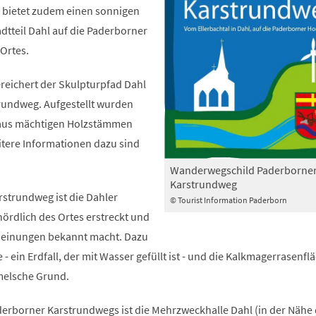
 bietet zudem einen sonnigen
tteil Dahl auf die Paderborner
Ortes.
reichert der Skulpturpfad Dahl
rundweg. Aufgestellt wurden
 aus mächtigen Holzstämmen
tere Informationen dazu sind
Wanderwegschild Paderborne
Karstrundweg
strundweg ist die Dahler
© Tourist Information Paderborn
 nördlich des Ortes erstreckt und
cheinungen bekannt macht. Dazu
- ein Erdfall, der mit Wasser gefüllt ist - und die Kalkmagerrasenfl
melsche Grund.
erborner Karstrundwegs ist die Mehrzweckhalle Dahl (in der Nähe 