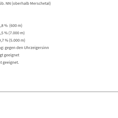
üb. NN (oberhalb Merschetal)
8 % (600 m)
,5 % (7.000 m)
,7 % (5.000 m)
g: gegen den Uhrzeigersinn
gt geeignet
t geeignet.