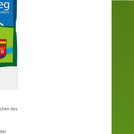
r
ächen des
der