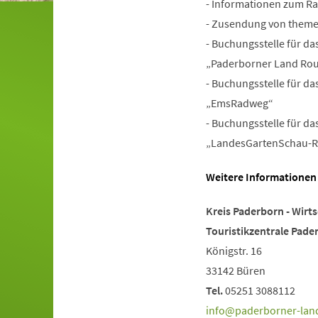
- Informationen zum R
- Zusendung von them
- Buchungsstelle für d
„Paderborner Land Rou
- Buchungsstelle für d
„EmsRadweg“
- Buchungsstelle für d
„LandesGartenSchau-R
Weitere Informationen
Kreis Paderborn - Wirt
Touristikzentrale Pade
Königstr. 16
33142 Büren
Tel.
05251 3088112
info
paderborner-lan