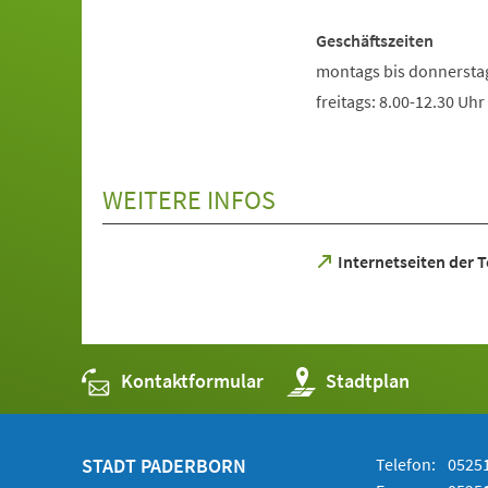
Geschäftszeiten
montags bis donnerstag
freitags: 8.00-12.30 Uhr
WEITERE INFOS
(Öffnet
Internetseiten der 
in
einem
neuen
Tab)
Kontaktformular
(Öffnet
Stadtplan
in
einem
neuen
Tab)
STADT PADERBORN
Telefon:
05251