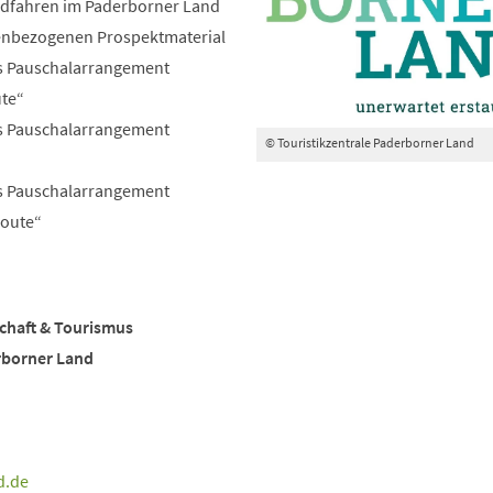
adfahren im Paderborner Land
enbezogenen Prospektmaterial
as Pauschalarrangement
te“
as Pauschalarrangement
© Touristikzentrale Paderborner Land
as Pauschalarrangement
oute“
schaft & Tourismus
rborner Land
d
de