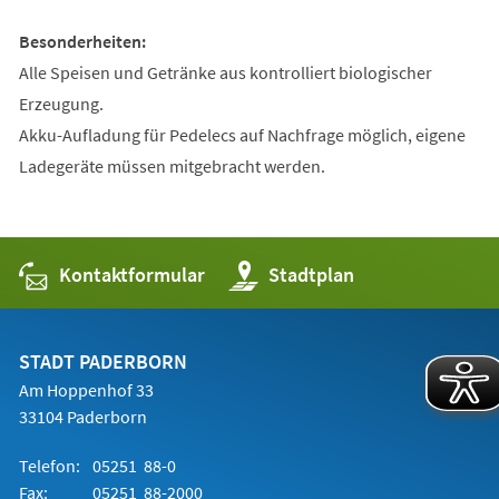
Besonderheiten:
Alle Speisen und Getränke aus kontrolliert biologischer
Erzeugung.
Akku-Aufladung für Pedelecs auf Nachfrage möglich, eigene
Ladegeräte müssen mitgebracht werden.
Kontaktformular
(Öffnet
Stadtplan
in
einem
neuen
Tab)
STADT PADERBORN
Am Hoppenhof 33
33104 Paderborn
Telefon:
05251 88-0
Fax:
05251 88-2000