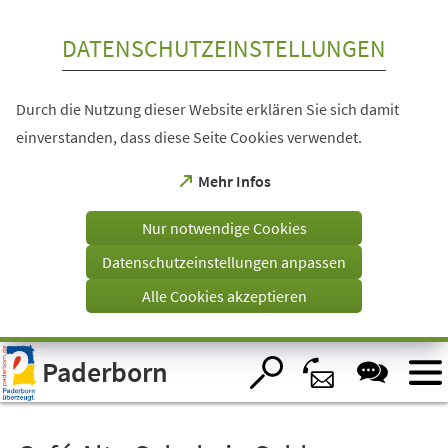
Inhalt anspringen
DATENSCHUTZEINSTELLUNGEN
Durch die Nutzung dieser Website erklären Sie sich damit
einverstanden, dass diese Seite Cookies verwendet.
(Öffnet
Mehr Infos
in
einem
Nur notwendige Cookies
neuen
Tab)
Datenschutzeinstellungen anpassen
Alle Cookies akzeptieren
Visuelle
Paderborn
Assistenzsoftware
öffnen.