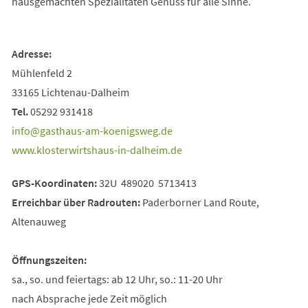
hausgemachten Spezialitäten Genuss für alle Sinne.
Adresse:
Mühlenfeld 2
33165 Lichtenau-Dalheim
Tel.
05292 931418
info
gasthaus-am-koenigsweg
de
(Öffnet
www.klosterwirtshaus-in-dalheim.de
in
GPS-Koordinaten:
32U 489020 5713413
einem
Erreichbar über Radrouten:
Paderborner Land Route,
neuen
Altenauweg
Tab)
Öffnungszeiten:
sa., so. und feiertags: ab 12 Uhr, so.: 11-20 Uhr
nach Absprache jede Zeit möglich