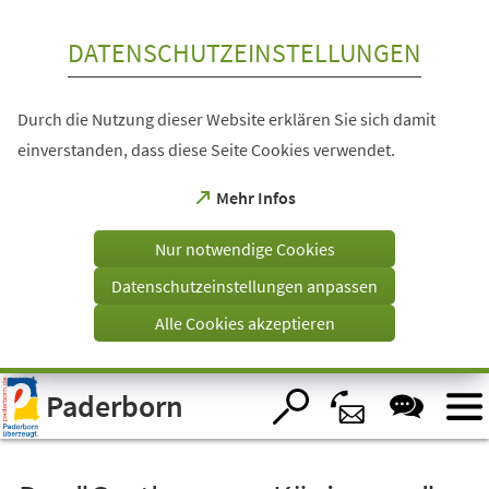
Inhalt anspringen
DATENSCHUTZEINSTELLUNGEN
Durch die Nutzung dieser Website erklären Sie sich damit
einverstanden, dass diese Seite Cookies verwendet.
(Öffnet
Mehr Infos
in
einem
Nur notwendige Cookies
neuen
Tab)
Datenschutzeinstellungen anpassen
Alle Cookies akzeptieren
Visuelle
Paderborn
Assistenzsoftware
öffnen.