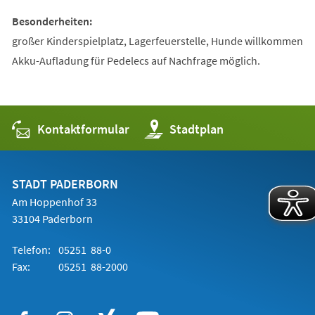
Besonderheiten:
großer Kinderspielplatz, Lagerfeuerstelle, Hunde willkommen
Akku-Aufladung für Pedelecs auf Nachfrage möglich.
Kontaktformular
(Öffnet
Stadtplan
in
einem
neuen
Tab)
STADT PADERBORN
Am Hoppenhof 33
33104 Paderborn
Telefon:
05251 88-0
Fax:
05251 88-2000