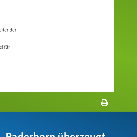
iter der
l für
Paderborn überzeugt.