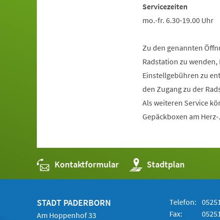
Servicezeiten
mo.-fr. 6.30-19.00 Uhr
Zu den genannten Öffnun
Radstation zu wenden, 
Einstellgebühren zu entr
den Zugang zu der Rad
Als weiteren Service kö
Gepäckboxen am Herz-J
Kontaktformular
(Öffnet
Stadtplan
in
einem
neuen
Tab)
STADT PADERBORN
Telefon:
05251
Fax:
05251
Am Hoppenhof 33