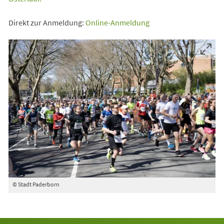
in
(Öffnet
Direkt zur Anmeldung:
Online-Anmeldung
einem
in
neuen
einem
Tab)
neuen
Tab)
© Stadt Paderborn