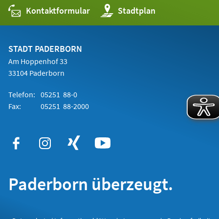
Kontaktformular
(Öffnet
Stadtplan
in
einem
neuen
Tab)
STADT PADERBORN
Am Hoppenhof 33
33104 Paderborn
Telefon:
05251 88-0
Fax:
05251 88-2000
Paderborn überzeugt.