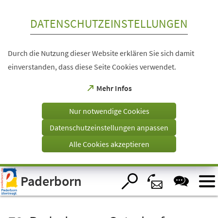
Inhalt anspringen
DATENSCHUTZEINSTELLUNGEN
Durch die Nutzung dieser Website erklären Sie sich damit
einverstanden, dass diese Seite Cookies verwendet.
(Öffnet
Mehr Infos
in
einem
Nur notwendige Cookies
neuen
Tab)
Datenschutzeinstellungen anpassen
Alle Cookies akzeptieren
Visuelle
Paderborn
Assistenzsoftware
öffnen.