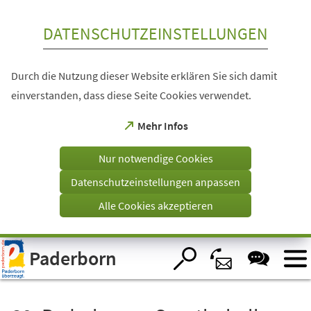
Inhalt anspringen
DATENSCHUTZEINSTELLUNGEN
Durch die Nutzung dieser Website erklären Sie sich damit
einverstanden, dass diese Seite Cookies verwendet.
(Öffnet
Mehr Infos
in
einem
Nur notwendige Cookies
neuen
Tab)
Datenschutzeinstellungen anpassen
Alle Cookies akzeptieren
Visuelle
Paderborn
Assistenzsoftware
öffnen.