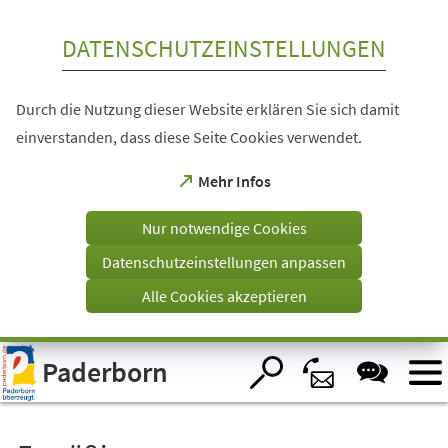
Inhalt anspringen
DATENSCHUTZEINSTELLUNGEN
Durch die Nutzung dieser Website erklären Sie sich damit
einverstanden, dass diese Seite Cookies verwendet.
(Öffnet
Mehr Infos
in
einem
Nur notwendige Cookies
neuen
Tab)
Datenschutzeinstellungen anpassen
Alle Cookies akzeptieren
Visuelle
Paderborn
Assistenzsoftware
öffnen.