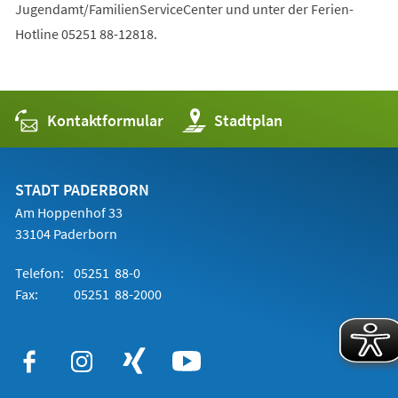
Jugendamt/FamilienServiceCenter und unter der Ferien-
Hotline 05251 88-12818.
Kontaktformular
(Öffnet
Stadtplan
in
einem
neuen
Tab)
STADT PADERBORN
Am Hoppenhof 33
33104 Paderborn
Telefon:
05251 88-0
Fax:
05251 88-2000