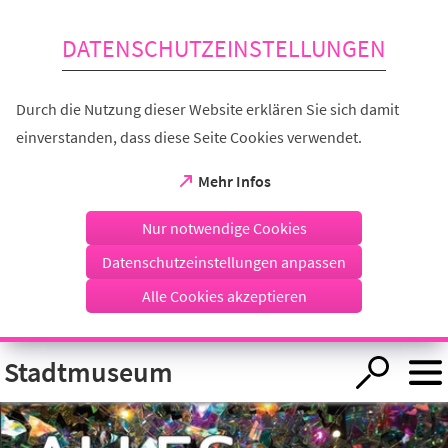
Inhalt anspringen
DATENSCHUTZEINSTELLUNGEN
Durch die Nutzung dieser Website erklären Sie sich damit
einverstanden, dass diese Seite Cookies verwendet.
(Öffnet
Mehr Infos
in
einem
Nur notwendige Cookies
neuen
Tab)
Datenschutzeinstellungen anpassen
Alle Cookies akzeptieren
Visuelle
Stadtmuseum
Assistenzsoftware
öffnen.