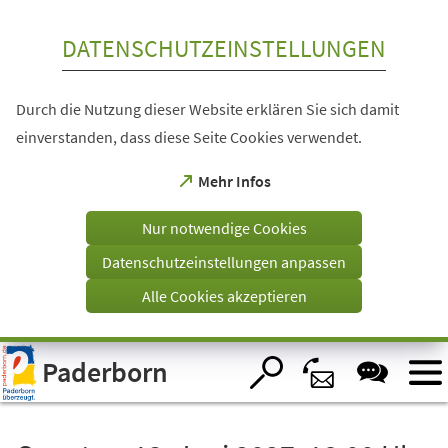
Inhalt anspringen
DATENSCHUTZEINSTELLUNGEN
Durch die Nutzung dieser Website erklären Sie sich damit
einverstanden, dass diese Seite Cookies verwendet.
(Öffnet
Mehr Infos
in
einem
Nur notwendige Cookies
neuen
Tab)
Datenschutzeinstellungen anpassen
Alle Cookies akzeptieren
Visuelle
Paderborn
Assistenzsoftware
öffnen.