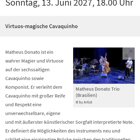
Sonntag, 13. Juni 2027, 18.00 Uhr
Virtuos-magische Cavaquinho
Matheus Donato ist ein
wahrer Magier und Virtuose
auf der sechssaitigen
Cavaquinho sowie
Komponist. Er verleiht dem
Matheus Donato Trio
(Brasilien)
Cavaquinho mit großer Reife
© by Artist
und Respekt eine
unverwechselbare, eigene
und mit äußerster künstlerischer Sorgfalt interpretierte Note.
Er definiert die Möglichkeiten des Instruments neu und
schlägt eine einzigartige Brücke zwischen den traditionellen