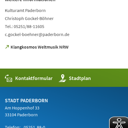
Kulturamt Paderborn
Christoph Gockel-Böhner
Tel.: 05251/88-11605
c.gockel-boehner
paderborn
de
(Öffnet
Klangkosmos Weltmusik NRW
in
einem
neuen
Tab)
Kontaktformular
(Öffnet
Stadtplan
in
einem
neuen
Tab)
STADT PADERBORN
Am Hoppenhof 33
33104 Paderborn
Telefon:
05251 88-0