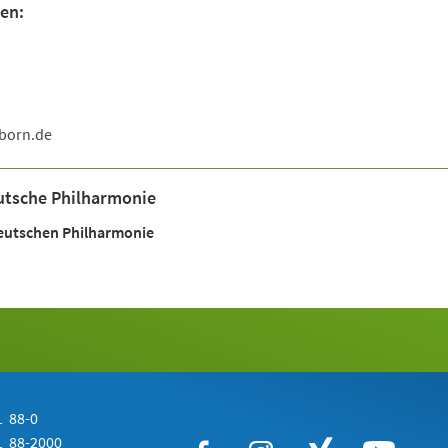
en:
born
de
utsche Philharmonie
eutschen Philharmonie
 88-0
 88-2000