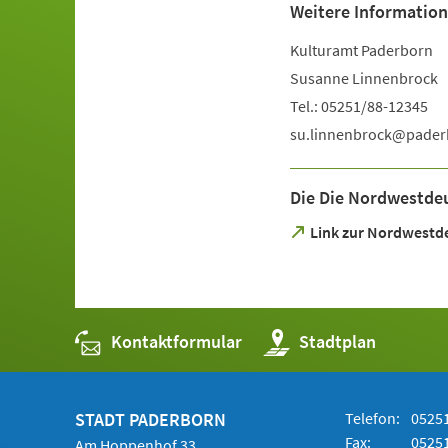
Weitere Information
Kulturamt Paderborn
Susanne Linnenbrock
Tel.: 05251/88-12345
su.linnenbrock
pader
Die Die Nordwestde
(Öffnet
Link zur Nordwestd
in
einem
neuen
Tab)
Kontaktformular
(Öffnet
Stadtplan
in
einem
neuen
Tab)
STADT PADERBORN
Telefon:
05251
Fax:
05251
Am Hoppenhof 33