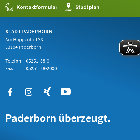
Kontaktformular
(Öffnet
Stadtplan
in
einem
neuen
Tab)
STADT PADERBORN
Am Hoppenhof 33
33104 Paderborn
Telefon:
05251 88-0
Fax:
05251 88-2000
Paderborn überzeugt.