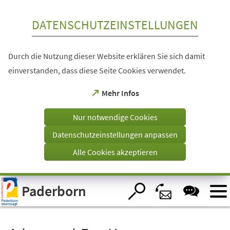
Inhalt anspringen
DATENSCHUTZEINSTELLUNGEN
Durch die Nutzung dieser Website erklären Sie sich damit
einverstanden, dass diese Seite Cookies verwendet.
(Öffnet
Mehr Infos
in
einem
Nur notwendige Cookies
neuen
Tab)
Datenschutzeinstellungen anpassen
Alle Cookies akzeptieren
Visuelle
Paderborn
Assistenzsoftware
öffnen.