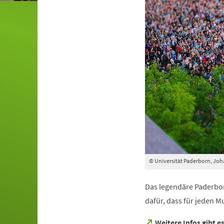
© Universität Paderborn, Joh
Das legendäre Paderbor
dafür, dass für jeden 
(Öffnet
Weitere Infos gibt e