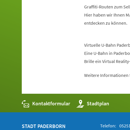
Graffiti-Routen zum Se
Hier haben wir Ihnen Ma
entdecken zu können.
Virtuelle U-Bahn Pader
Eine U-Bahn in Paderbor
Brille ein Virtual Reali
Weitere Informationen f
Kontaktformular
(Öffnet
Stadtplan
in
einem
neuen
Tab)
STADT PADERBORN
Telefon:
05251