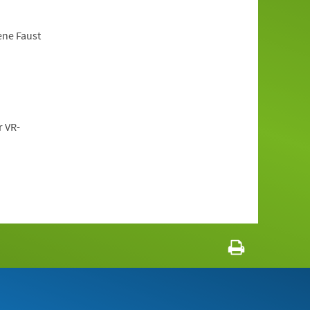
ene Faust
r VR-