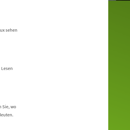
lux sehen
. Lesen
n Sie, wo
deuten.