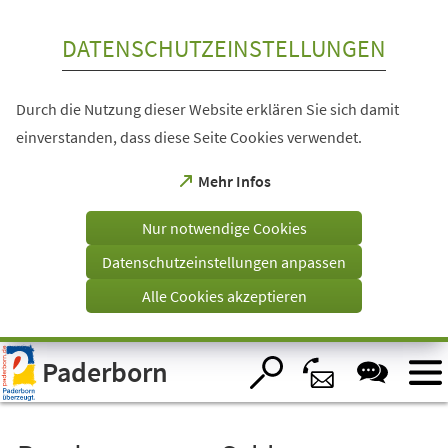
Inhalt anspringen
DATENSCHUTZEINSTELLUNGEN
Durch die Nutzung dieser Website erklären Sie sich damit
einverstanden, dass diese Seite Cookies verwendet.
(Öffnet
Mehr Infos
in
einem
Nur notwendige Cookies
neuen
Tab)
Datenschutzeinstellungen anpassen
Alle Cookies akzeptieren
Visuelle
Paderborn
Assistenzsoftware
öffnen.