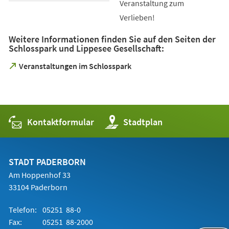
Veranstaltung zum
Verlieben!
Weitere Informationen finden Sie auf den Seiten der
Schlosspark und Lippesee Gesellschaft:
(Öffnet
Veranstaltungen im Schlosspark
in
einem
neuen
Tab)
Kontaktformular
(Öffnet
Stadtplan
in
einem
neuen
Tab)
STADT PADERBORN
Am Hoppenhof 33
33104 Paderborn
Telefon:
05251 88-0
Fax:
05251 88-2000