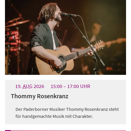
19.
AUG
2026
15:00
17:00
UHR
Thommy Rosenkranz
Der Paderborner Musiker Thommy Rosenkranz steht
für handgemachte Musik mit Charakter.