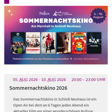
05.
AUG
2026
-
10.
AUG
2026
20:00
23:00
UHR
Sommernachtskino 2026
Das Sommernachtskino in Schloß Neuhaus ist ein
Open Air bei dem an 6 Tagen jeden Abend ein
aktueller Film vor einer wunderschönen Kulisse