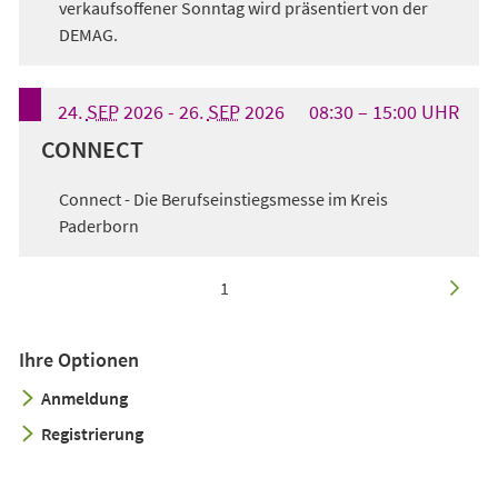
verkaufsoffener Sonntag wird präsentiert von der
DEMAG.
24.
SEP
2026
-
26.
SEP
2026
08:30
15:00
UHR
CONNECT
Connect - Die Berufseinstiegsmesse im Kreis
Paderborn
aktuelle Seite:
von
4
nächste
1
Seite
Ihre Optionen
Anmeldung
Registrierung