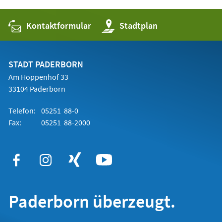
Kontaktformular
(Öffnet
Stadtplan
in
einem
neuen
Tab)
STADT PADERBORN
Am Hoppenhof 33
33104 Paderborn
Telefon:
05251 88-0
Fax:
05251 88-2000
Paderborn überzeugt.