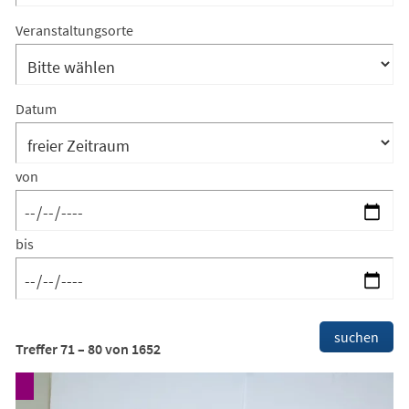
Kategorien
Suchergebnis-
Veranstaltungsorte
Filter:
Veranstaltungsorte
Datum
von
bis
Suchergebnis-
suchen
Treffer
71
–
80
von
1652
Filter:
Footer