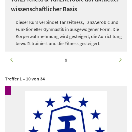
wissenschaftlicher Basis
Dieser Kurs verbindet TanzFitness, TanzAerobic und
Funktioneller Gymnastik in ausgewogener Form. Die
Körperwahrnehmung wird gesteigert, die Aufrichtung
bewußt trainiert und die Fitness gesteigert.
vorherige
aktuelle Seite:
von
166
nächste
8
Seite
Seite
Treffer
1
–
10
von
34