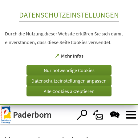
Inhalt anspringen
DATENSCHUTZEINSTELLUNGEN
Durch die Nutzung dieser Website erklären Sie sich damit
einverstanden, dass diese Seite Cookies verwendet.
(Öffnet
Mehr Infos
in
einem
Nur notwendige Cookies
neuen
Tab)
Datenschutzeinstellungen anpassen
Alle Cookies akzeptieren
Visuelle
Paderborn
Assistenzsoftware
öffnen.