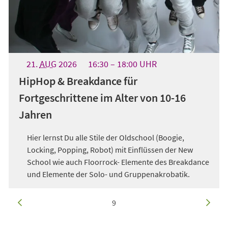
21.
AUG
2026
16:30
18:00
UHR
HipHop & Breakdance für
Fortgeschrittene im Alter von 10-16
Jahren
Hier lernst Du alle Stile der Oldschool (Boogie,
Locking, Popping, Robot) mit Einflüssen der New
School wie auch Floorrock- Elemente des Breakdance
und Elemente der Solo- und Gruppenakrobatik.
vorherige
aktuelle Seite:
von
166
nächste
9
Seite
Seite