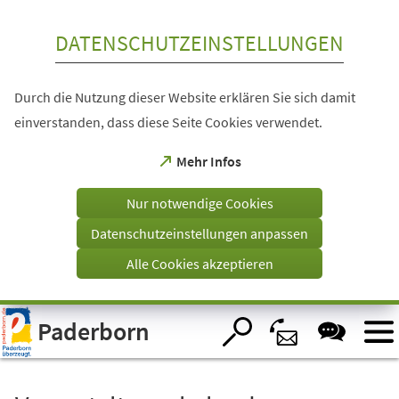
Inhalt anspringen
DATENSCHUTZEINSTELLUNGEN
Durch die Nutzung dieser Website erklären Sie sich damit
einverstanden, dass diese Seite Cookies verwendet.
(Öffnet
Mehr Infos
in
einem
Nur notwendige Cookies
neuen
Tab)
Datenschutzeinstellungen anpassen
Alle Cookies akzeptieren
Visuelle
Paderborn
Assistenzsoftware
öffnen.