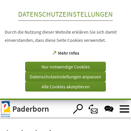
Inhalt anspringen
DATENSCHUTZEINSTELLUNGEN
Durch die Nutzung dieser Website erklären Sie sich damit
einverstanden, dass diese Seite Cookies verwendet.
(Öffnet
Mehr Infos
in
einem
Nur notwendige Cookies
neuen
Tab)
Datenschutzeinstellungen anpassen
Alle Cookies akzeptieren
Visuelle
Paderborn
Assistenzsoftware
öffnen.