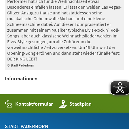
Performer hat sich für die Weihnachtszeit etwas
Besonderes einfallen lassen. Er lässt den weißen Las Vegas-
Glitzer-Anzug zu Hause und hat stattdessen seine
musikalische Geheimwaffe Michael und eine kleine
Schneemaschine dabei. Auf dieser Tour präsentiert er
zusammen mit seinem Musiker typische Elvis-Rock n`Roll-
Songs, aber auch klassische Weihnachtslieder werden im
Elvis-Style gesungen, um alle Zuhörer in die
vorweihnachtliche Zeit zu versetzen. Um 19 Uhr wird der
Opening-Song ertönen und dann steht wieder für alle fest:
DER KING LEBT!
© Stadt Paderborn
Informationen
Kontaktformular
(Öffnet
Stadtplan
in
einem
neuen
Tab)
STADT PADERBORN