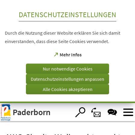
Inhalt anspringen
DATENSCHUTZEINSTELLUNGEN
Durch die Nutzung dieser Website erklären Sie sich damit
einverstanden, dass diese Seite Cookies verwendet.
(Öffnet
Mehr Infos
in
einem
Nur notwendige Cookies
neuen
Tab)
Datenschutzeinstellungen anpassen
Alle Cookies akzeptieren
Visuelle
Paderborn
Assistenzsoftware
öffnen.