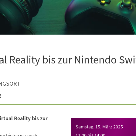
al Reality bis zur Nintendo Sw
NGSORT
R
rtual Reality bis zur
Samstag, 15. März 2025
11:00
bis
14:00
m bieten wir euch