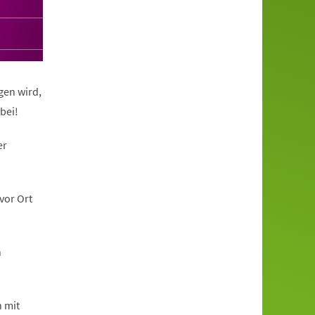
gen wird,
bei!
er
vor Ort
n
h mit