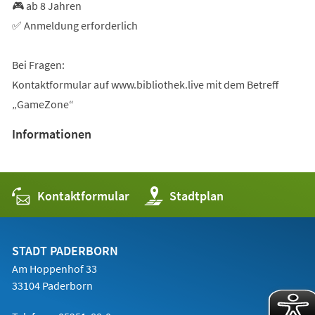
🎮 ab 8 Jahren
✅ Anmeldung erforderlich
Bei Fragen:
Kontaktformular auf www.bibliothek.live mit dem Betreff
„GameZone“
Informationen
Kontaktformular
(Öffnet
Stadtplan
in
einem
neuen
Tab)
STADT PADERBORN
Am Hoppenhof 33
33104 Paderborn