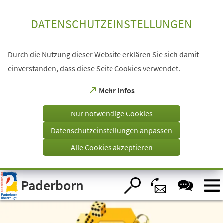
Inhalt anspringen
DATENSCHUTZEINSTELLUNGEN
Durch die Nutzung dieser Website erklären Sie sich damit
einverstanden, dass diese Seite Cookies verwendet.
(Öffnet
Mehr Infos
in
einem
Nur notwendige Cookies
neuen
Tab)
Datenschutzeinstellungen anpassen
Alle Cookies akzeptieren
Visuelle
Paderborn
Assistenzsoftware
öffnen.