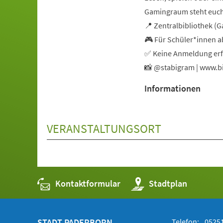
Gamingraum steht euch
📍 Zentralbibliothek 
🎮 Für Schüler*innen a
✅ Keine Anmeldung erf
📸 @stabigram | www.bi
Informationen
VERANSTALTUNGSORT
Kontaktformular
(Öffnet
Stadtplan
in
einem
neuen
Tab)
STADT PADERBORN
Telefon:
05251