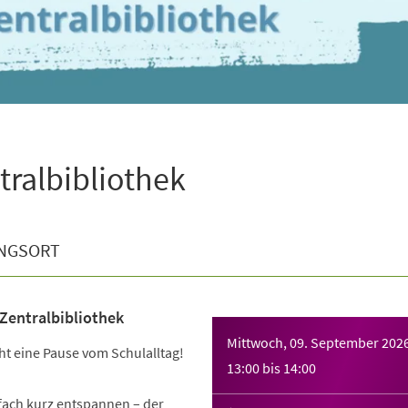
tralbibliothek
NGSORT
 Zentralbibliothek
Mittwoch, 09. September 202
t eine Pause vom Schulalltag!
13:00
bis
14:00
nfach kurz entspannen – der