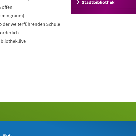
Stadtbibliothek
 offen.
(Gamingraum)
b der weiterführenden Schule
orderlich
bliothek.live
 88-0