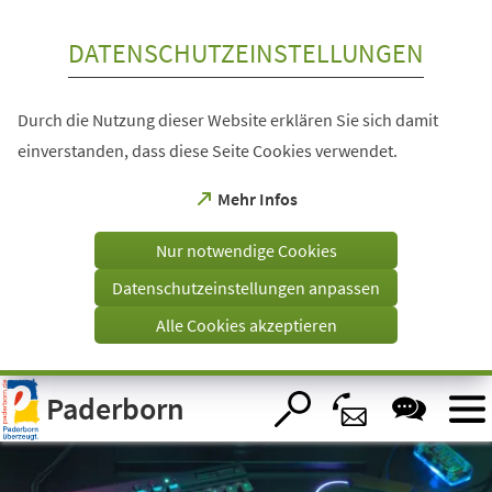
Inhalt anspringen
DATENSCHUTZEINSTELLUNGEN
Durch die Nutzung dieser Website erklären Sie sich damit
einverstanden, dass diese Seite Cookies verwendet.
(Öffnet
Mehr Infos
in
einem
Nur notwendige Cookies
neuen
Tab)
Datenschutzeinstellungen anpassen
Alle Cookies akzeptieren
Visuelle
Paderborn
Assistenzsoftware
öffnen.