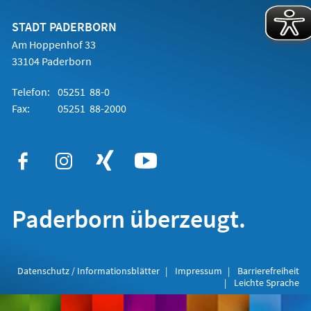
neuen
Tab)
STADT PADERBORN
Am Hoppenhof 33
33104 Paderborn
Telefon:
05251 88-0
Fax:
05251 88-2000
Paderborn überzeugt.
Datenschutz / Informationsblätter
Impressum
Barrierefreiheit
Leichte Sprache