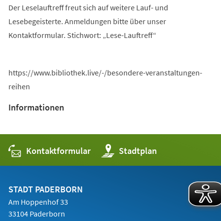
Der Leselauftreff freut sich auf weitere Lauf- und
Lesebegeisterte. Anmeldungen bitte über unser
Kontaktformular. Stichwort: „Lese-Lauftreff“
https://www.bibliothek.live/-/besondere-veranstaltungen-
reihen
Informationen
Kontaktformular
(Öffnet
Stadtplan
in
einem
neuen
Tab)
STADT PADERBORN
Am Hoppenhof 33
33104 Paderborn