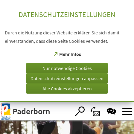
Inhalt anspringen
DATENSCHUTZEINSTELLUNGEN
Durch die Nutzung dieser Website erklären Sie sich damit
einverstanden, dass diese Seite Cookies verwendet.
(Öffnet
Mehr Infos
in
einem
Nur notwendige Cookies
neuen
Tab)
Datenschutzeinstellungen anpassen
Alle Cookies akzeptieren
Visuelle
Paderborn
Assistenzsoftware
öffnen.