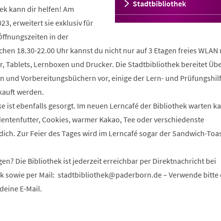
Stadtbibliothek
hek kann dir helfen! Am
23, erweitert sie exklusiv für
Öffnungszeiten in der
chen 18.30-22.00 Uhr kannst du nicht nur auf 3 Etagen freies WLAN 
 Tablets, Lernboxen und Drucker. Die Stadtbibliothek bereitet Üb
en und Vorbereitungsbüchern vor, einige der Lern- und Prüfungshil
kauft werden.
 ist ebenfalls gesorgt. Im neuen Lerncafé der Bibliothek warten kal
dentenfutter, Cookies, warmer Kakao, Tee oder verschiedenste
 dich. Zur Feier des Tages wird im Lerncafé sogar der Sandwich-Toa
en? Die Bibliothek ist jederzeit erreichbar per Direktnachricht bei
k sowie per Mail:
stadtbibliothek
paderborn
de
– Verwende bitte
deine E-Mail.