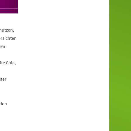
nutzen,
ersichten
fen
te Cola,
ster
 den