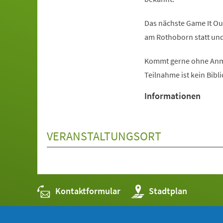
Das nächste Game It Ou
am Rothoborn statt und 
Kommt gerne ohne Anme
Teilnahme ist kein Bibl
Informationen
VERANSTALTUNGSORT
Kontaktformular
(Öffnet
Stadtplan
in
einem
neuen