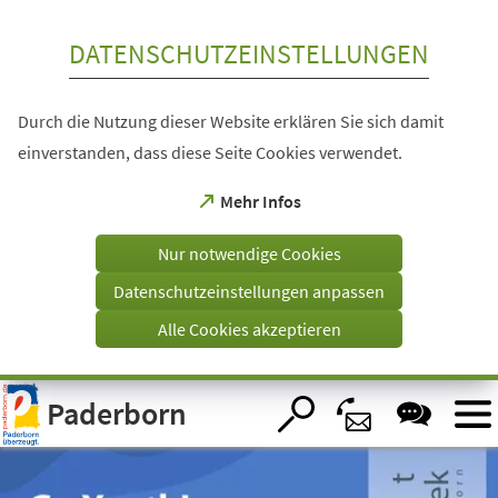
Inhalt anspringen
DATENSCHUTZEINSTELLUNGEN
Durch die Nutzung dieser Website erklären Sie sich damit
einverstanden, dass diese Seite Cookies verwendet.
(Öffnet
Mehr Infos
in
einem
Nur notwendige Cookies
neuen
Tab)
Datenschutzeinstellungen anpassen
Alle Cookies akzeptieren
Visuelle
Paderborn
Assistenzsoftware
öffnen.