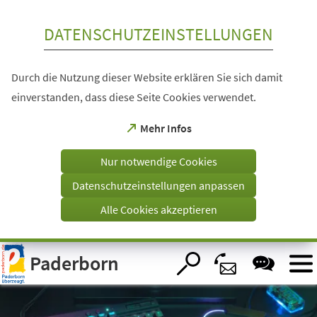
Inhalt anspringen
DATENSCHUTZEINSTELLUNGEN
Durch die Nutzung dieser Website erklären Sie sich damit
einverstanden, dass diese Seite Cookies verwendet.
(Öffnet
Mehr Infos
in
einem
Nur notwendige Cookies
neuen
Tab)
Datenschutzeinstellungen anpassen
Alle Cookies akzeptieren
Visuelle
Paderborn
Assistenzsoftware
öffnen.