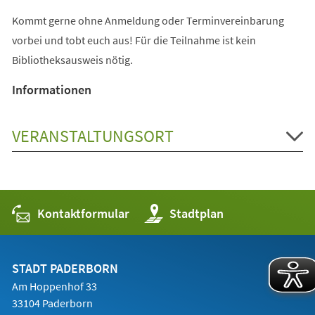
Kommt gerne ohne Anmeldung oder Terminvereinbarung
vorbei und tobt euch aus! Für die Teilnahme ist kein
Bibliotheksausweis nötig.
Informationen
VERANSTALTUNGSORT
Kontaktformular
(Öffnet
Stadtplan
in
einem
neuen
Tab)
STADT PADERBORN
Am Hoppenhof 33
33104 Paderborn