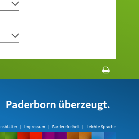
Paderborn überzeugt.
nsblätter
Impressum
Barrierefreiheit
Leichte Sprache