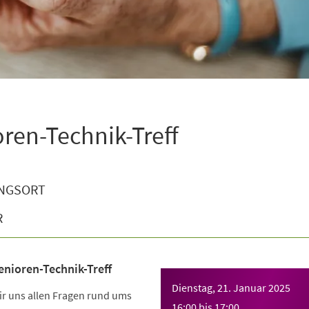
oren-Technik-Treff
NGSORT
R
enioren-Technik-Treff
Dienstag, 21. Januar 2025
r uns allen Fragen rund ums
16:00
bis
17:00