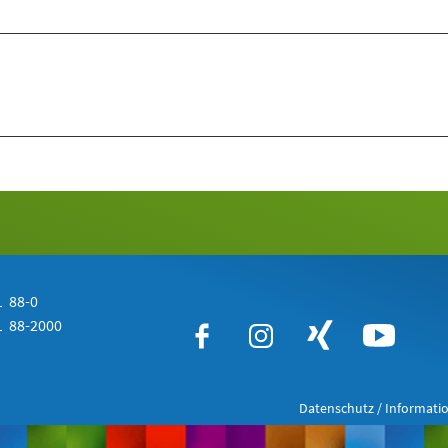
 88-0
 88-2000
Datenschutz / Informatio