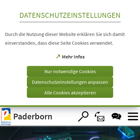
Inhalt anspringen
DATENSCHUTZEINSTELLUNGEN
Durch die Nutzung dieser Website erklären Sie sich damit
einverstanden, dass diese Seite Cookies verwendet.
(Öffnet
Mehr Infos
in
einem
Nur notwendige Cookies
neuen
Tab)
Datenschutzeinstellungen anpassen
Alle Cookies akzeptieren
Visuelle
Paderborn
Assistenzsoftware
öffnen.