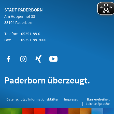
neuen
Tab)
STADT PADERBORN
Am Hoppenhof 33
33104 Paderborn
Telefon:
05251 88-0
Fax:
05251 88-2000
Paderborn überzeugt.
Datenschutz / Informationsblätter
Impressum
Barrierefreiheit
Leichte Sprache