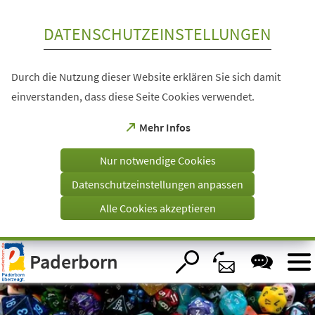
Inhalt anspringen
DATENSCHUTZEINSTELLUNGEN
Durch die Nutzung dieser Website erklären Sie sich damit
einverstanden, dass diese Seite Cookies verwendet.
(Öffnet
Mehr Infos
in
einem
Nur notwendige Cookies
neuen
Tab)
Datenschutzeinstellungen anpassen
Alle Cookies akzeptieren
Visuelle
Paderborn
Assistenzsoftware
öffnen.