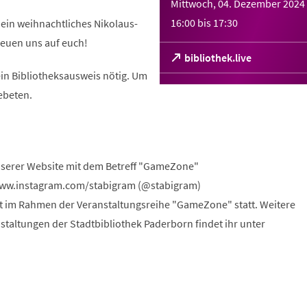
Mittwoch, 04. Dezember 2024
16:00
bis
17:30
ein weihnachtliches Nikolaus-
freuen uns auf euch!
(Öffnet
bibliothek.live
in
ein Bibliotheksausweis nötig. Um
einem
ebeten.
neuen
Tab)
nserer Website mit dem Betreff "GameZone"
www.instagram.com/stabigram (@stabigram)
et im Rahmen der Veranstaltungsreihe "GameZone" statt. Weitere
staltungen der Stadtbibliothek Paderborn findet ihr unter