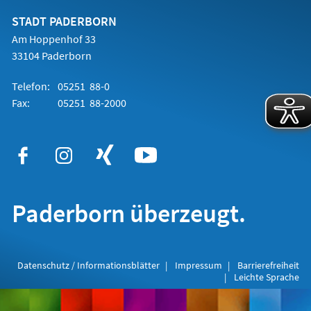
neuen
Tab)
STADT PADERBORN
Am Hoppenhof 33
33104 Paderborn
Telefon:
05251 88-0
Fax:
05251 88-2000
Paderborn überzeugt.
Datenschutz / Informationsblätter
Impressum
Barrierefreiheit
Leichte Sprache