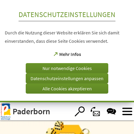
Inhalt anspringen
DATENSCHUTZEINSTELLUNGEN
Durch die Nutzung dieser Website erklären Sie sich damit
einverstanden, dass diese Seite Cookies verwendet.
(Öffnet
Mehr Infos
in
einem
Nur notwendige Cookies
neuen
Tab)
Datenschutzeinstellungen anpassen
Alle Cookies akzeptieren
Visuelle
Paderborn
Assistenzsoftware
öffnen.