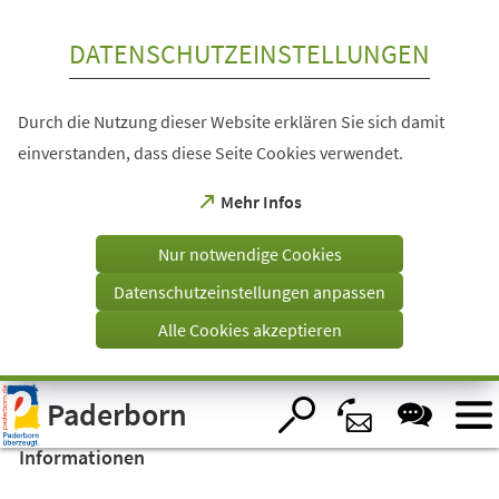
Inhalt anspringen
DATENSCHUTZEINSTELLUNGEN
Durch die Nutzung dieser Website erklären Sie sich damit
einverstanden, dass diese Seite Cookies verwendet.
(Öffnet
Mehr Infos
in
einem
Nur notwendige Cookies
neuen
Tab)
Datenschutzeinstellungen anpassen
Alle Cookies akzeptieren
Visuelle
Paderborn
Assistenzsoftware
öffnen.
Informationen