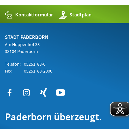
Kontaktformular
(Öffnet
Stadtplan
in
einem
neuen
Tab)
STADT PADERBORN
Am Hoppenhof 33
33104 Paderborn
Telefon:
05251 88-0
Fax:
05251 88-2000
Paderborn überzeugt.