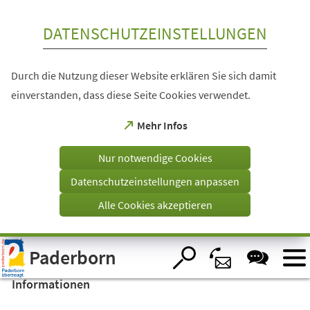
Inhalt anspringen
DATENSCHUTZEINSTELLUNGEN
Durch die Nutzung dieser Website erklären Sie sich damit
einverstanden, dass diese Seite Cookies verwendet.
(Öffnet
Mehr Infos
in
einem
Nur notwendige Cookies
neuen
Tab)
Datenschutzeinstellungen anpassen
Alle Cookies akzeptieren
Visuelle
Paderborn
Assistenzsoftware
öffnen.
Informationen