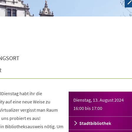
NGSORT
R
lDienstag habt ihr die
Dienstag, 13. August 2024
ity auf eine neue Weise zu
16:00
bis
17:00
Virtualizer vergisst man Raum
uns probiert es aus!
Stadtbibliothek
ein Bibliotheksausweis nötig. Um