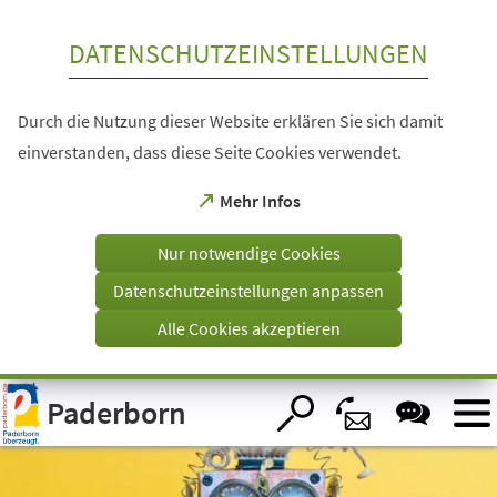
Inhalt anspringen
DATENSCHUTZEINSTELLUNGEN
Durch die Nutzung dieser Website erklären Sie sich damit
einverstanden, dass diese Seite Cookies verwendet.
(Öffnet
Mehr Infos
in
einem
Nur notwendige Cookies
neuen
Tab)
Datenschutzeinstellungen anpassen
Alle Cookies akzeptieren
Visuelle
Paderborn
Assistenzsoftware
öffnen.