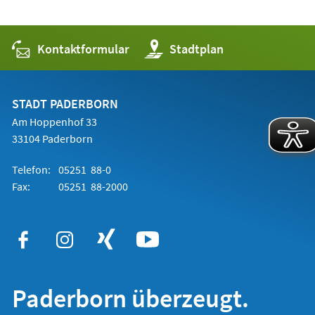
Kontaktformular
(Öffnet
Stadtplan
in
einem
neuen
Tab)
STADT PADERBORN
Am Hoppenhof 33
33104 Paderborn
Telefon:
05251 88-0
Fax:
05251 88-2000
Paderborn überzeugt.