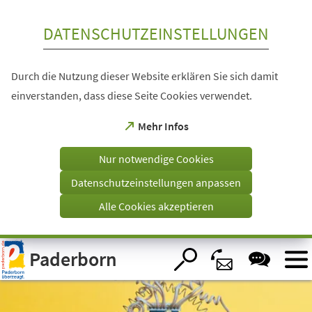
Inhalt anspringen
DATENSCHUTZEINSTELLUNGEN
Durch die Nutzung dieser Website erklären Sie sich damit
einverstanden, dass diese Seite Cookies verwendet.
(Öffnet
Mehr Infos
in
einem
Nur notwendige Cookies
neuen
Tab)
Datenschutzeinstellungen anpassen
Alle Cookies akzeptieren
Visuelle
Paderborn
Assistenzsoftware
öffnen.