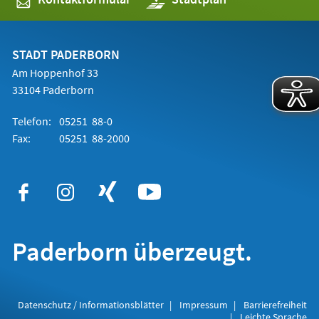
in
einem
neuen
Tab)
STADT PADERBORN
Am Hoppenhof 33
33104 Paderborn
Telefon:
05251 88-0
Fax:
05251 88-2000
Paderborn überzeugt.
Datenschutz / Informationsblätter
Impressum
Barrierefreiheit
Leichte Sprache