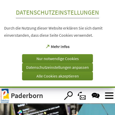
Inhalt anspringen
DATENSCHUTZEINSTELLUNGEN
Durch die Nutzung dieser Website erklären Sie sich damit
einverstanden, dass diese Seite Cookies verwendet.
(Öffnet
Mehr Infos
in
einem
Nur notwendige Cookies
neuen
Tab)
Datenschutzeinstellungen anpassen
Alle Cookies akzeptieren
Visuelle
Paderborn
Assistenzsoftware
öffnen.