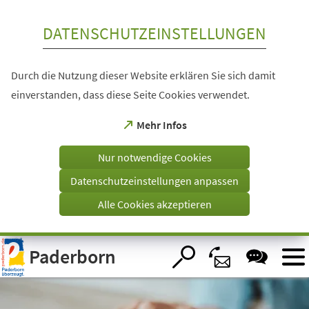
Inhalt anspringen
DATENSCHUTZEINSTELLUNGEN
Durch die Nutzung dieser Website erklären Sie sich damit
einverstanden, dass diese Seite Cookies verwendet.
(Öffnet
Mehr Infos
in
einem
Nur notwendige Cookies
neuen
Tab)
Datenschutzeinstellungen anpassen
Alle Cookies akzeptieren
Visuelle
Paderborn
Assistenzsoftware
öffnen.