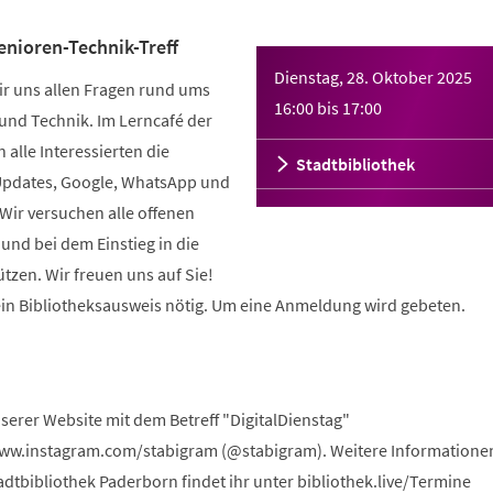
enioren-Technik-Treff
Dienstag, 28. Oktober 2025
r uns allen Fragen rund ums
16:00
bis
17:00
und Technik. Im Lerncafé der
 alle Interessierten die
Stadtbibliothek
Updates, Google, WhatsApp und
 Wir versuchen alle offenen
und bei dem Einstieg in die
ützen. Wir freuen uns auf Sie!
kein Bibliotheksausweis nötig. Um eine Anmeldung wird gebeten.
serer Website mit dem Betreff "DigitalDienstag"
www.instagram.com/stabigram (@stabigram). Weitere Informatione
dtbibliothek Paderborn findet ihr unter bibliothek.live/Termine