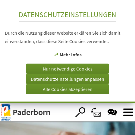
Inhalt anspringen
DATENSCHUTZEINSTELLUNGEN
Durch die Nutzung dieser Website erklären Sie sich damit
einverstanden, dass diese Seite Cookies verwendet.
(Öffnet
Mehr Infos
in
einem
Nur notwendige Cookies
neuen
Tab)
Datenschutzeinstellungen anpassen
Alle Cookies akzeptieren
Visuelle
Paderborn
Assistenzsoftware
öffnen.