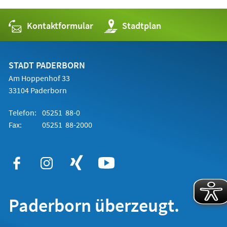
Kontaktformular
(Öffnet
Stadtplan
in
einem
neuen
Tab)
STADT PADERBORN
Am Hoppenhof 33
33104 Paderborn
Telefon:
05251 88-0
Fax:
05251 88-2000
Paderborn überzeugt.