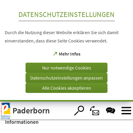
Inhalt anspringen
DATENSCHUTZEINSTELLUNGEN
Durch die Nutzung dieser Website erklären Sie sich damit
einverstanden, dass diese Seite Cookies verwendet.
(Öffnet
Mehr Infos
in
einem
Nur notwendige Cookies
neuen
Tab)
Datenschutzeinstellungen anpassen
Alle Cookies akzeptieren
Visuelle
Paderborn
Assistenzsoftware
öffnen.
Informationen