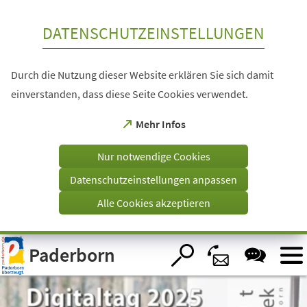
Inhalt anspringen
DATENSCHUTZEINSTELLUNGEN
Durch die Nutzung dieser Website erklären Sie sich damit
einverstanden, dass diese Seite Cookies verwendet.
(Öffnet
Mehr Infos
in
einem
Nur notwendige Cookies
neuen
Tab)
Datenschutzeinstellungen anpassen
Alle Cookies akzeptieren
Visuelle
Paderborn
Assistenzsoftware
öffnen.